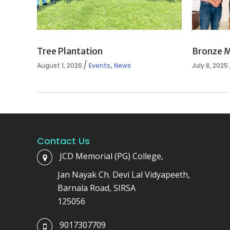
Tree Plantation
Bronze 
,
August 1, 2026
Events
News
July 8, 2025
Contact Us
JCD Memorial (PG) College,
Jan Nayak Ch. Devi Lal Vidyapeeth,
Barnala Road, SIRSA
125056
9017307709