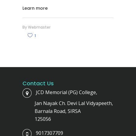
Learn more
By
Webmaster
1
Contact Us
JCD Memorial (PG) College,
Jan Nayak Ch. Devi Lal Vidyapeeth,
Barnala Road, SIRSA
125056
9017307709