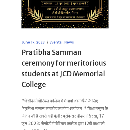
June 17, 2023
Events
,
News
Pratibha Samman
ceremony for meritorious
students at JCD Memorial
College
*जेसीडी मेमोरियल कॉलेज में मेधावी विद्यार्थियों के लिए
'प्रतिभा सम्मान समारोह का होगा आयोजन'* शिक्षा मनुष्य के
जीवन की है सबसे बडी पूंजी : प्रोफेसर ढींडसा सिरसा, 17
जून 2023: जेसीडी मेमोरियल कॉलेज द्वारा 12वीं कक्षा की