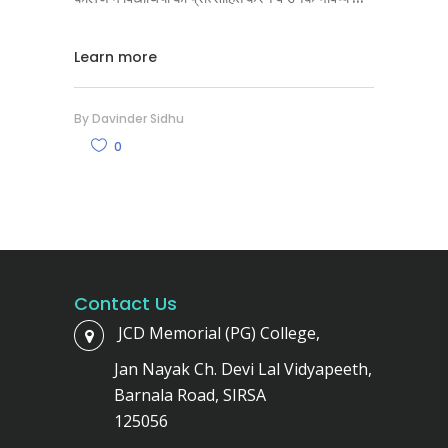
Learn more
By
Davinder Sidhu
0
Contact Us
JCD Memorial (PG) College,
Jan Nayak Ch. Devi Lal Vidyapeeth,
Barnala Road, SIRSA
125056