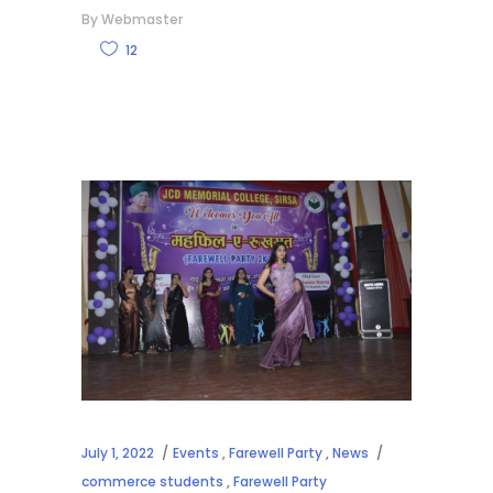
By
Webmaster
12
July 1, 2022
Events
,
Farewell Party
,
News
commerce students
,
Farewell Party