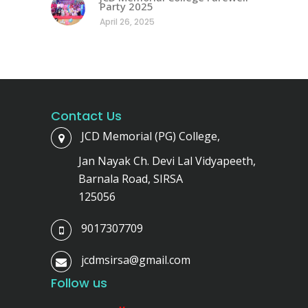
Party 2025
April 26, 2025
Contact Us
JCD Memorial (PG) College,
Jan Nayak Ch. Devi Lal Vidyapeeth,
Barnala Road, SIRSA
125056
9017307709
jcdmsirsa@gmail.com
Follow us