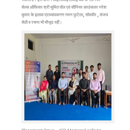
सेल्स ऑफिसर श्री सुमित पॉल एवं सीनियर काउंसलर नरेश
कुमार के इलावा प्राध्यापकगण नमन फुटेला, सोमवीर , संजय
सेठी व रचना भी मौजूद रहीं।