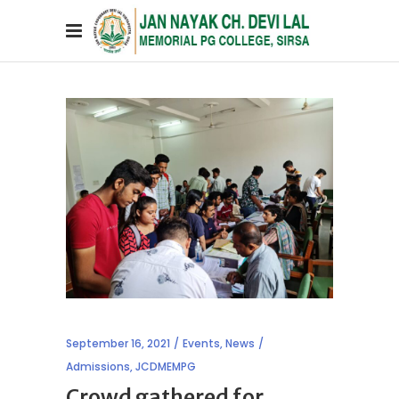
September 16, 2021
Events
,
News
Admissions
,
JCDMEMPG
Crowd gathered for