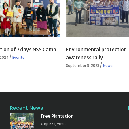
tion of 7 days NSS Camp
Environmental protection
awareness rally
 2024
Events
September 9, 2023
News
Recent News
Tree Plantation
August 1, 2026