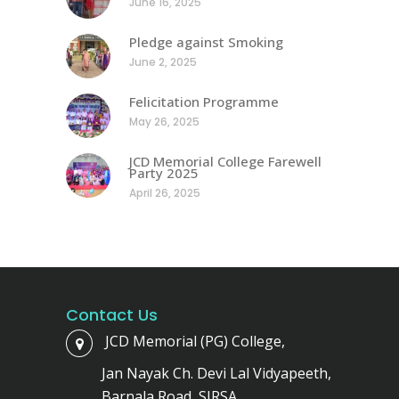
June 16, 2025
Pledge against Smoking
June 2, 2025
Felicitation Programme
May 26, 2025
JCD Memorial College Farewell
Party 2025
April 26, 2025
Contact Us
JCD Memorial (PG) College,
Jan Nayak Ch. Devi Lal Vidyapeeth,
Barnala Road, SIRSA