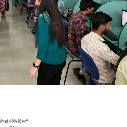
षज्ञों ने दिए टिप्स*