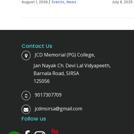
,
August 1, 2026
Events
News
July 8, 2025
Contact Us
JCD Memorial (PG) College,
Jan Nayak Ch. Devi Lal Vidyapeeth,
Barnala Road, SIRSA
125056
9017307709
jcdmsirsa@gmail.com
Follow us