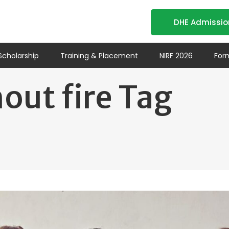
DHE Admissio
Scholarship
Training & Placement
NIRF 2026
For
out fire Tag