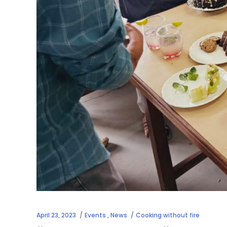
April 23, 2023
Events
,
News
Cooking without fire