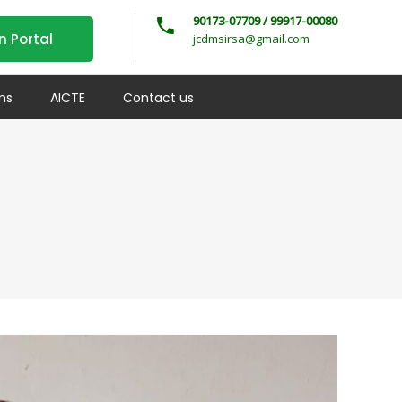
90173-07709 / 99917-00080
n Portal
jcdmsirsa@gmail.com
ms
AICTE
Contact us