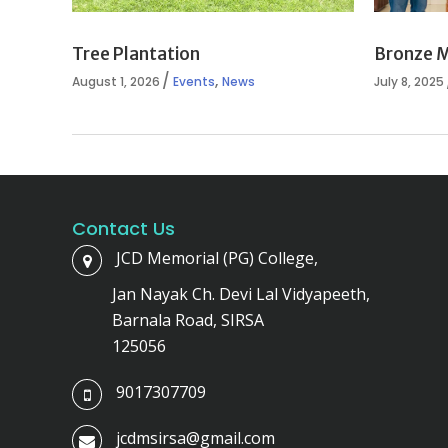
Tree Plantation
Bronze 
,
August 1, 2026
Events
News
July 8, 2025
Contact Us
JCD Memorial (PG) College,
Jan Nayak Ch. Devi Lal Vidyapeeth,
Barnala Road, SIRSA
125056
9017307709
jcdmsirsa@gmail.com