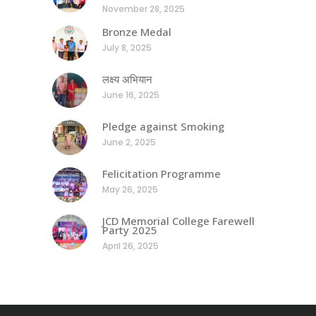
November 28, 2025
Bronze Medal
July 8, 2025
लक्ष्य अभियान
June 16, 2025
Pledge against Smoking
June 2, 2025
Felicitation Programme
May 26, 2025
JCD Memorial College Farewell
Party 2025
April 26, 2025