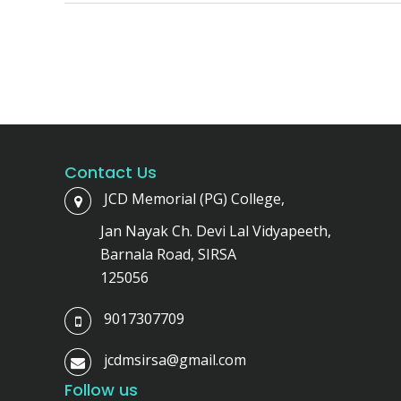
Contact Us
JCD Memorial (PG) College,
Jan Nayak Ch. Devi Lal Vidyapeeth,
Barnala Road, SIRSA
125056
9017307709
jcdmsirsa@gmail.com
Follow us