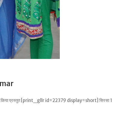
umar
्ञ व्याख्यान किया प्रस्तुत [print_gllr id=22379 display=short] सिरसा 1