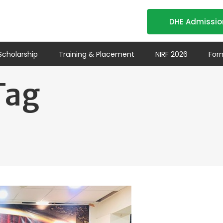
DHE Admissio
Scholarship
Training & Placement
NIRF 2026
For
Tag