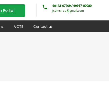
90173-07709 / 99917-00080
n Portal
jcdmsirsa@gmail.com
ms
AICTE
Contact us