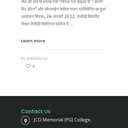
सैल की ओर से मनाया गया ‘नेश्नल गर्ल चाइल्ड डे’ ' सेल्फी
विद डॉटर' और ऑनलाईन कविता गायन प्रतियोगित का हुआ
आयोजन सिरसा, 24 जनवरी 2022: जेसीडी विद्यापीठ
स्थित जेसीडी मैमोरियल कॉलेज में
Learn more
By
Webmaster
0
Contact Us
JCD Memorial (PG) College,