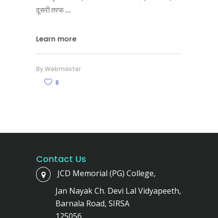
दूसरी तरफ
Learn more
By
Webmaster
8
Contact Us
JCD Memorial (PG) College,
Jan Nayak Ch. Devi Lal Vidyapeeth,
Barnala Road, SIRSA
125056