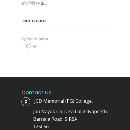
कोऑर्डिनेटर के
Learn more
By
Webmaster
15
Contact Us
JCD Memorial (PG) College,
Jan Nayak Ch. Devi Lal Vidyapeeth,
Barnala Road, SIRSA
125056