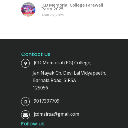
JCD Memorial College Farewell
Party 2025
April 26, 2025
Contact Us
JCD Memorial (PG) College,
Jan Nayak Ch. Devi Lal Vidyapeeth,
Barnala Road, SIRSA
125056
9017307709
jcdmsirsa@gmail.com
Follow us